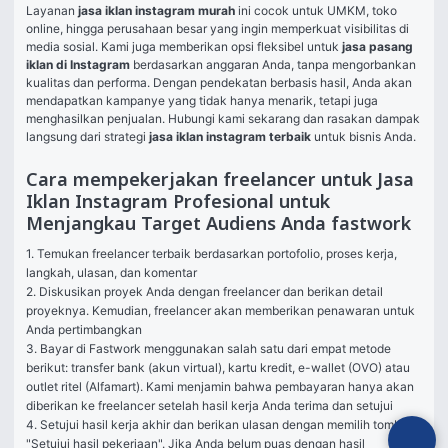
Layanan 
jasa iklan instagram murah
 ini cocok untuk UMKM, toko 
online, hingga perusahaan besar yang ingin memperkuat visibilitas di 
media sosial. Kami juga memberikan opsi fleksibel untuk 
jasa pasang 
iklan di Instagram
 berdasarkan anggaran Anda, tanpa mengorbankan 
kualitas dan performa. Dengan pendekatan berbasis hasil, Anda akan 
mendapatkan kampanye yang tidak hanya menarik, tetapi juga 
menghasilkan penjualan. Hubungi kami sekarang dan rasakan dampak 
langsung dari strategi 
jasa iklan instagram terbaik
 untuk bisnis Anda.
Cara mempekerjakan freelancer untuk Jasa
Iklan Instagram Profesional untuk
Menjangkau Target Audiens Anda fastwork
1. Temukan freelancer terbaik berdasarkan portofolio, proses kerja, 
langkah, ulasan, dan komentar

2. Diskusikan proyek Anda dengan freelancer dan berikan detail 
proyeknya. Kemudian, freelancer akan memberikan penawaran untuk 
Anda pertimbangkan

3. Bayar di Fastwork menggunakan salah satu dari empat metode 
berikut: transfer bank (akun virtual), kartu kredit, e-wallet (OVO) atau 
outlet ritel (Alfamart). Kami menjamin bahwa pembayaran hanya akan 
diberikan ke freelancer setelah hasil kerja Anda terima dan setujui

4. Setujui hasil kerja akhir dan berikan ulasan dengan memilih tombol 
"Setujui hasil pekerjaan". Jika Anda belum puas dengan hasil 