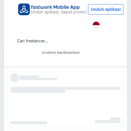
fastwork Mobile App
Unduh aplikasi
Unduh aplikasi, dapat promo!
Semua Kategori
Pemasaran dan Periklanan
Iklan Instagram
Jasa Iklan Instagram Profesional untuk
Menjangkau Target Audiens Anda
Urutkan berdasarkan