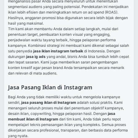
menganalisis pasar Anda secara menyeluruh untuk menentukan 
segmentasi audiens yang paling potensial. Pendekatan ini menjadikan 
iklan lebih efisien dan meningkatkan return on ad spend (ROAS). 
Hasilnya, anggaran promosi bisa digunakan secara lebih bijak dengan 
hasil yang maksimal.
Tim kami akan membantu Anda dalam setiap langkah, mulai dari 
penentuan target, pembuatan konten visual yang engaging, 
penjadwalan waktu tayang terbaik, hingga pelaporan performa 
kampanye. Kombinasi strategi ini membuat kami dikenal sebagai salah 
satu penyedia 
jasa iklan instagram terbaik
 di Indonesia. Dengan 
dukungan 
jasa ig ads
 yang andal, bisnis Anda bisa tumbuh lebih cepat 
dan tepat sasaran. Kami juga memberikan saran pengembangan 
konten kreatif agar pesan brand Anda tersampaikan secara menarik 
dan relevan di mata audiens.
Jasa Pasang Iklan di Instagram
Bagi Anda yang tidak memiliki waktu untuk mengelola kampanye 
sendiri, 
jasa pasang iklan di Instagram
 adalah solusi praktis. Kami 
menangani seluruh proses mulai dari penentuan objektif kampanye, 
desain iklan, copywriting, hingga pelaporan hasil. Dengan 
jasa 
membuat iklan di Instagram
 dari tim kami, Anda tidak perlu repot 
mempelajari teknis pemasangan iklan yang kompleks. Semua proses 
dikerjakan secara profesional, transparan, dan berbasis data performa 
yang nyata.