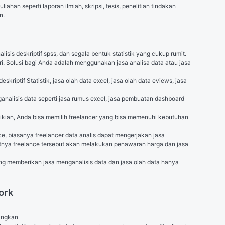
an seperti laporan ilmiah, skripsi, tesis, penelitian tindakan 
n.
alisis deskriptif spss, dan segala bentuk statistik yang cukup rumit. 
i. Solusi bagi Anda adalah menggunakan jasa analisa data atau jasa 
ptif Statistik, jasa olah data excel, jasa olah data eviews, jasa 
nalisis data seperti 
jasa rumus excel
, jasa pembuatan dashboard 
ikian, Anda bisa memilih freelancer yang bisa memenuhi kebutuhan 
 biasanya freelancer data analis dapat mengerjakan jasa 
tnya freelance tersebut akan melakukan penawaran harga dan jasa 
g memberikan jasa menganalisis data dan jasa olah data hanya 
ork
angkan
