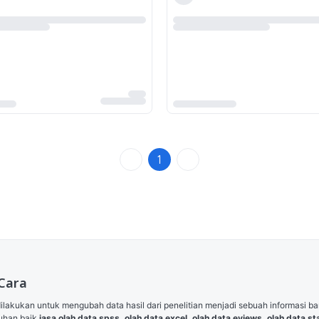
1
 Cara
 dilakukan untuk mengubah data hasil dari penelitian menjadi sebuah informasi
uhan baik 
jasa olah data spss, olah data excel, olah data eviews, olah data stat