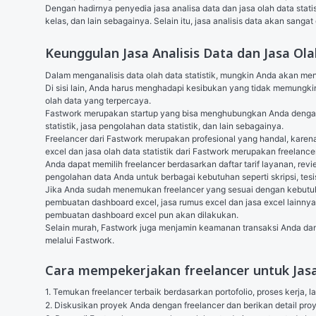
Dengan hadirnya penyedia jasa analisa data dan jasa olah data statis
kelas, dan lain sebagainya. Selain itu, jasa analisis data akan san
Keunggulan Jasa Analisis Data dan Jasa Ol
Dalam menganalisis data olah data statistik, mungkin Anda akan menghada
Di sisi lain, Anda harus menghadapi kesibukan yang tidak memungkin
olah data yang terpercaya.
Fastwork merupakan startup yang bisa menghubungkan Anda dengan free
statistik, jasa pengolahan data statistik, dan lain sebagainya.
Freelancer dari Fastwork merupakan profesional yang handal, karena 
excel dan jasa olah data statistik dari Fastwork merupakan freelanc
Anda dapat memilih freelancer berdasarkan daftar tarif layanan, re
pengolahan data Anda untuk berbagai kebutuhan seperti skripsi, tesis
Jika Anda sudah menemukan freelancer yang sesuai dengan kebutuhan
pembuatan dashboard excel, jasa rumus excel dan jasa excel lainny
pembuatan dashboard excel pun akan dilakukan.
Selain murah, Fastwork juga menjamin keamanan transaksi Anda dan 
melalui Fastwork.
Cara mempekerjakan freelancer untuk Jasa
1. Temukan freelancer terbaik berdasarkan portofolio, proses kerja, l
2. Diskusikan proyek Anda dengan freelancer dan berikan detail p