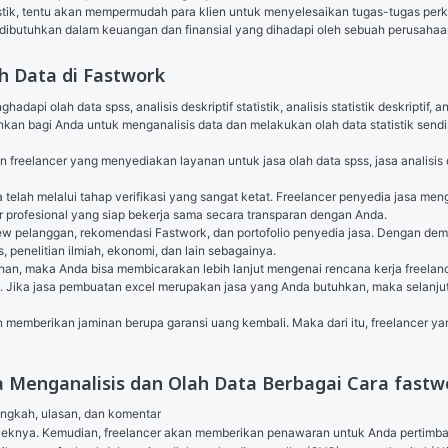
tik, tentu akan mempermudah para klien untuk menyelesaikan tugas-tugas perkuliah
gat dibutuhkan dalam keuangan dan finansial yang dihadapi oleh sebuah perusahaa
ah Data di Fastwork
pi olah data spss, analisis deskriptif statistik, analisis statistik deskriptif, an
kan bagi Anda untuk menganalisis data dan melakukan olah data statistik sendir
lancer yang menyediakan layanan untuk jasa olah data spss, jasa analisis deskri
telah melalui tahap verifikasi yang sangat ketat. Freelancer penyedia jasa menga
er profesional yang siap bekerja sama secara transparan dengan Anda.
view pelanggan, rekomendasi Fastwork, dan portofolio penyedia jasa. Dengan dem
, penelitian ilmiah, ekonomi, dan lain sebagainya.
, maka Anda bisa membicarakan lebih lanjut mengenai rencana kerja freelance,
a. Jika jasa pembuatan excel merupakan jasa yang Anda butuhkan, maka selanju
memberikan jaminan berupa garansi uang kembali. Maka dari itu, freelancer yan
 Menganalisis dan Olah Data Berbagai Cara fastw
angkah, ulasan, dan komentar

royeknya. Kemudian, freelancer akan memberikan penawaran untuk Anda pertimb