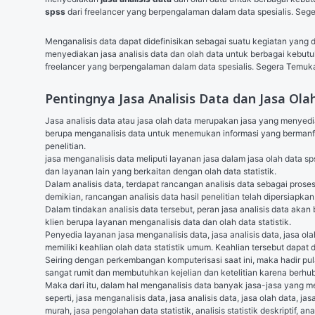
spss
 dari freelancer yang berpengalaman dalam data spesialis. Seg
Menganalisis data dapat didefinisikan sebagai suatu kegiatan yang
menyediakan jasa analisis data dan olah data untuk berbagai kebutuh
freelancer yang berpengalaman dalam data spesialis. Segera Temuka
Pentingnya Jasa Analisis Data dan Jasa Ola
Jasa analisis data atau jasa olah data merupakan jasa yang menye
berupa menganalisis data untuk menemukan informasi yang bermanfa
penelitian.
jasa menganalisis data meliputi layanan jasa dalam jasa olah data spss, o
dan layanan lain yang berkaitan dengan olah data statistik.
Dalam analisis data, terdapat rancangan analisis data sebagai pros
demikian, rancangan analisis data hasil penelitian telah dipersiapka
Dalam tindakan analisis data tersebut, peran jasa analisis data akan
klien berupa layanan menganalisis data dan olah data statistik.
Penyedia layanan jasa menganalisis data, jasa analisis data, jasa olah d
memiliki keahlian olah data statistik umum. Keahlian tersebut dapat
Seiring dengan perkembangan komputerisasi saat ini, maka hadir p
sangat rumit dan membutuhkan kejelian dan ketelitian karena ber
Maka dari itu, dalam hal menganalisis data banyak jasa-jasa yang 
seperti, jasa menganalisis data, jasa analisis data, jasa olah data, jasa 
murah, jasa pengolahan data statistik, analisis statistik deskriptif, an