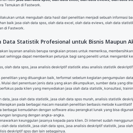
era Temukan di Fastwork.
 dilakukan untuk mengubah data hasil dari penelitian menjadi sebuah informasi
an baik jasa olah data spss, 
olah data excel
, olah data eviews, olah data statistik
n di Fastwork.
h Data Statistik Profesional untuk Bisnis Maupun 
diakan layanan analisis berupa rangkaian proses untuk memeriksa, membersihka
at sehingga dapat memberikan petunjuk bagi sang peneliti untuk mengambil ke
lah data spss, jasa analisis deskriptif statistik atau analisis statistik deskriptif 
es penelitian yang dituangkan baik, terformat sebelum kegiatan pengumpulan da
n. Mulai dari penentuan jenis data yang akan dikumpulkan, sumber data yang ditem
 berfokus pada klien yang menyediakan jasa olah data statistik, konsultasi, trai
ata, jasa olah data statistik, jasa olah data spss murah, analisis statistik deskrip
 diterapkan pada berbagai macam masalah penelitian berbasis metode kuantitatif
ula berbagai kemudahan dengan software atau perangkat lunak yang bisa digun
hubungan langsung dengan angka-angka.
menawarkan keunggulan jasanya kepada para klien. Di internet sudah menggunu
olah data statistik, jasa olah data spss, jasa analisis deskriptif statistik, jasa ola
alisis deskriptif spss dan lain sebagainya.